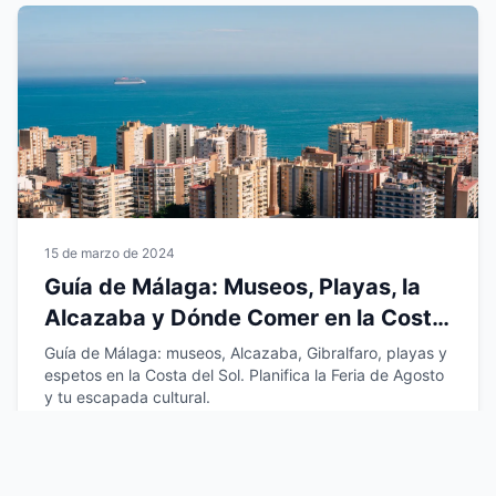
15 de marzo de 2024
Guía de Málaga: Museos, Playas, la
Alcazaba y Dónde Comer en la Costa
del Sol
Guía de Málaga: museos, Alcazaba, Gibralfaro, playas y
espetos en la Costa del Sol. Planifica la Feria de Agosto
y tu escapada cultural.
Leer más →