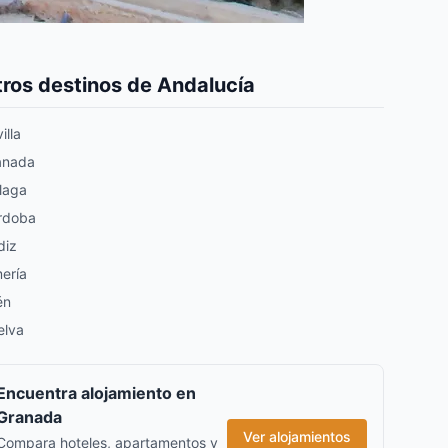
ros destinos de Andalucía
illa
anada
laga
rdoba
diz
ería
én
elva
Encuentra alojamiento en
Granada
Ver alojamientos
Compara hoteles, apartamentos y