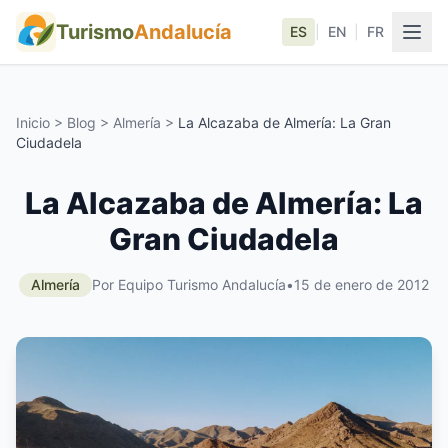
Turismo
Andalucía
ES
|
EN
|
FR
Inicio
>
Blog
>
Almería
>
La Alcazaba de Almería: La Gran
Ciudadela
La Alcazaba de Almería: La
Gran Ciudadela
Almería
Por Equipo Turismo Andalucía
•
15 de enero de 2012