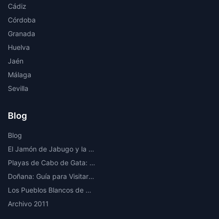
Cádiz
Córdoba
Granada
Huelva
Jaén
Málaga
Sevilla
Blog
Blog
El Jamón de Jabugo y la Ruta del Ibérico en la Sierra de Huelva
Playas de Cabo de Gata: Las Mejores Calas y Playas Vírgenes de Almería
Doñana: Guía para Visitar el Parque Nacional Más Importante de Europa
Los Pueblos Blancos de Cádiz: Ruta por los Más Bonitos
Archivo 2011