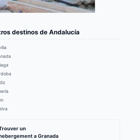
ros destinos de Andalucía
illa
anada
laga
rdoba
diz
ería
én
elva
Trouver un
hebergement a Granada