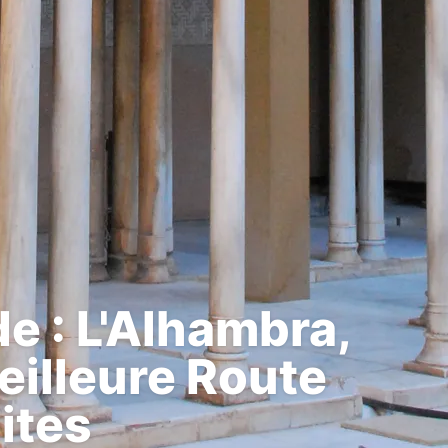
e : L'Alhambra,
Meilleure Route
ites