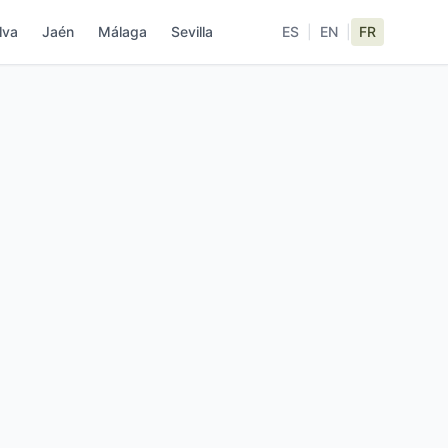
lva
Jaén
Málaga
Sevilla
ES
|
EN
|
FR