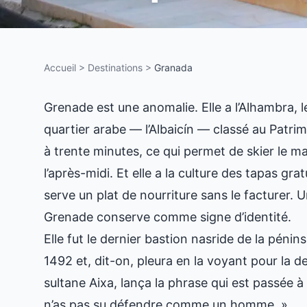
Accueil
>
Destinations
>
Granada
Grenade est une anomalie. Elle a l’Alhambra, l
quartier arabe — l’Albaicín — classé au Patrim
à trente minutes, ce qui permet de skier le m
l’après-midi. Et elle a la culture des tapas gr
serve un plat de nourriture sans le facturer. 
Grenade conserve comme signe d’identité.
Elle fut le dernier bastion nasride de la pénins
1492 et, dit-on, pleura en la voyant pour la d
sultane Aixa, lança la phrase qui est passée 
n’as pas su défendre comme un homme. »