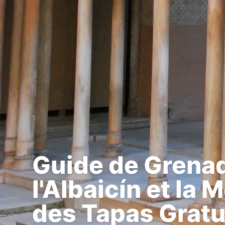
Guide de Grenad
l'Albaicín et la 
des Tapas Gratu