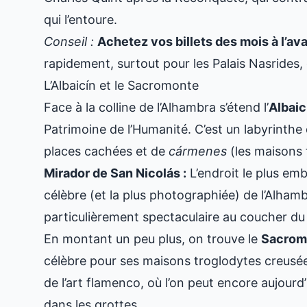
qui l’entoure.
Conseil :
Achetez vos billets des mois à l’av
rapidement, surtout pour les Palais Nasrides, q
L’Albaicín et le Sacromonte
Face à la colline de l’Alhambra s’étend l’
Albaic
Patrimoine de l’Humanité. C’est un labyrinthe 
places cachées et de
cármenes
(les maisons 
Mirador de San Nicolás :
L’endroit le plus embl
célèbre (et la plus photographiée) de l’Alhamb
particulièrement spectaculaire au coucher du s
En montant un peu plus, on trouve le
Sacrom
célèbre pour ses maisons troglodytes creusée
de l’art flamenco, où l’on peut encore aujourd
dans les grottes.