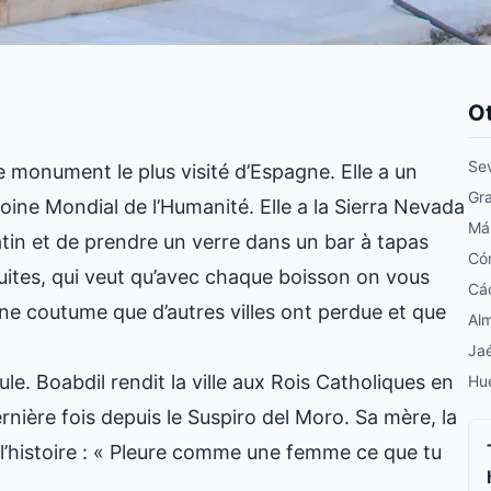
Ot
Sev
e monument le plus visité d’Espagne. Elle a un
Gr
oine Mondial de l’Humanité. Elle a la Sierra Nevada
Má
atin et de prendre un verre dans un bar à tapas
Có
atuites, qui veut qu’avec chaque boisson on vous
Cá
Une coutume que d’autres villes ont perdue et que
Alm
Ja
ule. Boabdil rendit la ville aux Rois Catholiques en
Hu
ernière fois depuis le Suspiro del Moro. Sa mère, la
à l’histoire : « Pleure comme une femme ce que tu