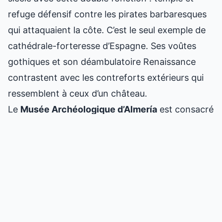
refuge défensif contre les pirates barbaresques
qui attaquaient la côte. C’est le seul exemple de
cathédrale-forteresse d’Espagne. Ses voûtes
gothiques et son déambulatoire Renaissance
contrastent avec les contreforts extérieurs qui
ressemblent à ceux d’un château.
Le
Musée Archéologique d’Almería
est consacré
à deux cultures autochtones : Los Millares (une
civilisation de l’Âge du Cuivre, 3200-2200 av. J.-
C., avec un établissement fortifié à la périphérie
de la ville que l’on peut visiter) et El Argar (Âge
du Bronze, 2200-1500 av. J.-C.). L’exposition est
très bien présentée et vous donne le contexte
pour comprendre pourquoi cette terre est